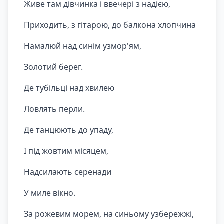
Живе там дівчинка і ввечері з надією,
Приходить, з гітарою, до балкона хлопчина
Намалюй над синім узмор'ям,
Золотий берег.
Де тубільці над хвилею
Ловлять перли.
Де танцюють до упаду,
І під жовтим місяцем,
Надсилають серенади
У миле вікно.
За рожевим морем, на синьому узбережжі,