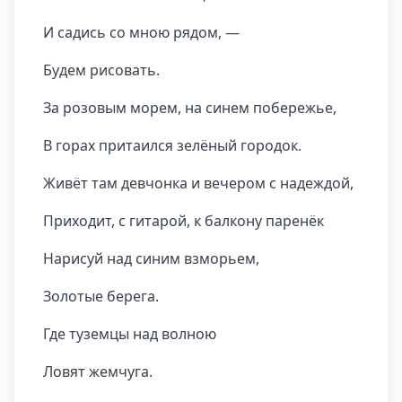
И садись со мною рядом, —
Будем рисовать.
За розовым морем, на синем побережье,
В горах притаился зелёный городок.
Живёт там девчонка и вечером с надеждой,
Приходит, с гитарой, к балкону паренёк
Нарисуй над синим взморьем,
Золотые берега.
Где туземцы над волною
Ловят жемчуга.