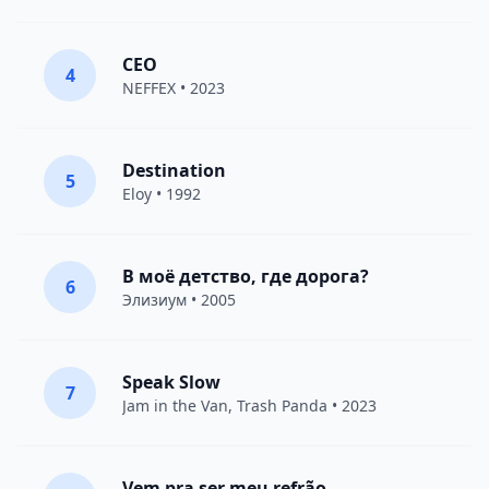
CEO
4
NEFFEX
• 2023
Destination
5
Eloy
• 1992
В моё детство, где дорога?
6
Элизиум
• 2005
Speak Slow
7
Jam in the Van
, Trash Panda • 2023
Vem pra ser meu refrão