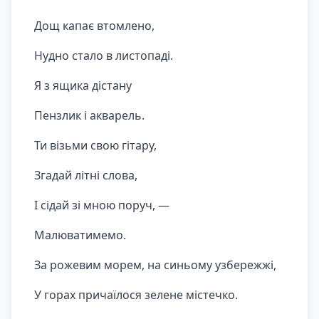
Дощ капає втомлено,
Нудно стало в листопаді.
Я з ящика дістану
Пензлик і акварель.
Ти візьми свою гітару,
Згадай літні слова,
І сідай зі мною поруч, —
Малюватимемо.
За рожевим морем, на синьому узбережжі,
У горах причаїлося зелене містечко.