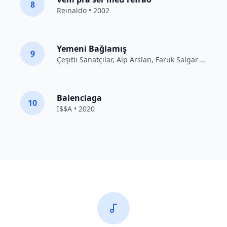
8
Reinaldo • 2002
Yemeni Bağlamış
9
Çeşitli Sanatçılar
, Alp Arslan, Faruk Salgar • 2012
Balenciaga
10
I$$A • 2020