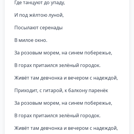
Где танцуют до упаду,
И под жёлтою луной,
Посылают серенады
В милое окно.
За розовым морем, на синем побережье,
В горах притаился зелёный городок.
Живёт там девчонка и вечером с надеждой,
Приходит, с гитарой, к балкону паренёк
За розовым морем, на синем побережье,
В горах притаился зелёный городок.
Живёт там девчонка и вечером с надеждой,