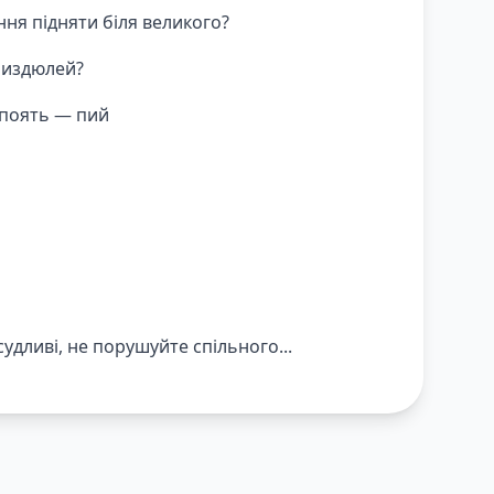
ння підняти біля великого?
пиздюлей?
 поять — пий
судливі, не порушуйте спільного...