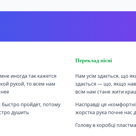
Переклад пісні
 мне иногда так кажется
Нам усім здається, що як
кой рукой, то всем нам
здається — що, якщо нав
снее
всім нам стане жити кра
ь быстро пройдёт, потому
Насправді ця «комфортні
ыстро душить
жорстка рука почне нас
Голову в коробці пластм