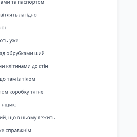
чами та паспортом
вітлять лагідно
ної
ють уже:
над обрубками ший
и клітинами до стін
що там із тілом
лом коробку тягне
ь ящик:
ий, що в ньому лежить
же справжнім