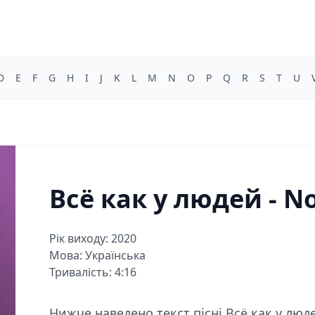
D
E
F
G
H
I
J
K
L
M
N
O
P
Q
R
S
T
U
Всё как у людей - N
Рік виходу: 2020
Мова: Українська
Тривалість: 4:16
Нижче наведено текст пісні Всё как у люде