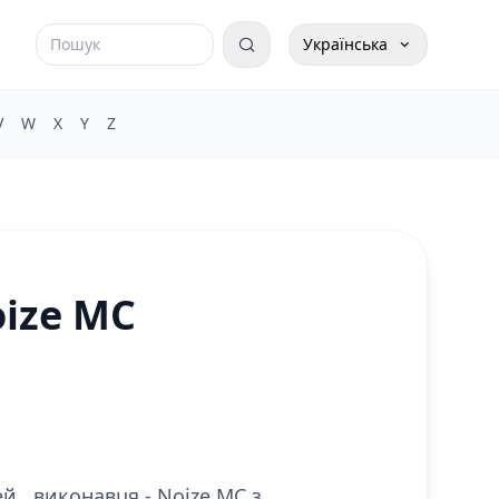
Українська
V
W
X
Y
Z
oize MC
й , виконавця - Noize MC з