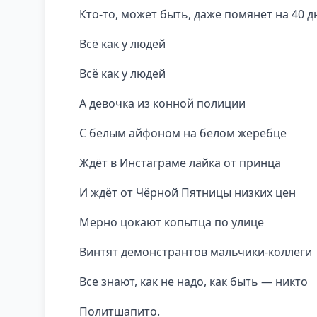
Кто-то, может быть, даже помянет на 40 д
Всё как у людей
Всё как у людей
А девочка из конной полиции
С белым айфоном на белом жеребце
Ждёт в Инстаграме лайка от принца
И ждёт от Чёрной Пятницы низких цен
Мерно цокают копытца по улице
Винтят демонстрантов мальчики-коллеги
Все знают, как не надо, как быть — никто
Политшапито.