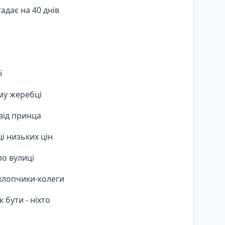
адає на 40 днів
ї
му жеребці
 від принца
ці низьких цін
о вулиці
хлопчики-колеги
к бути - ніхто