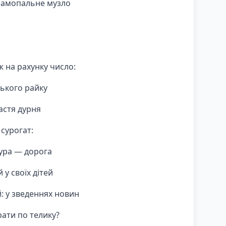
 самопальне музло
ж на рахунку число:
ького райку
астя дурня
 сурогат:
ура — дорога
 у своїх дітей
й: у зведеннях новин
ати по телику?