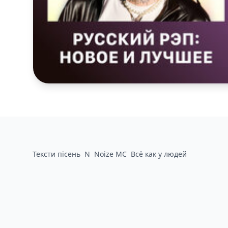
Тексти пісень
N
Noize MC
Всё как у людей