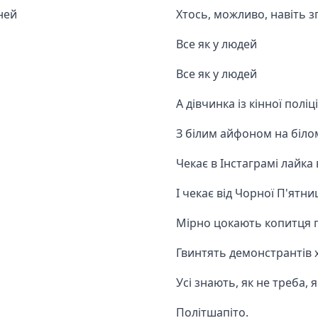
ней
Хтось, можливо, навіть зг
Все як у людей
Все як у людей
А дівчинка із кінної поліці
З білим айфоном на біло
Чекає в Інстаграмі лайка
І чекає від Чорної П'ятни
Мірно цокають копитця п
Гвинтять демонстрантів 
Усі знають, як не треба, я
Політшапіто.