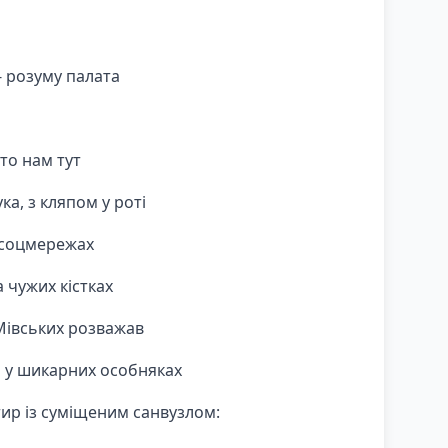
- розуму палата
то нам тут
ка, з кляпом у роті
у соцмережах
а чужих кістках
івських розважав
 у шикарних особняках
тир із суміщеним санвузлом: