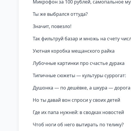
Микрофон за 100 рублей, самопальное му
Ты же выбрался оттуда?
Значит, повезло!
Так фильтруй базар и множь на счету числ
Уютная коробка мещанского райка
Лубочные картинки про счастье дурака
Типичные сюжеты — культуры суррогат:
Душонка — по дешёвке, а шкура — дорога
Но ты давай вон спроси у своих детей
Где их папа нужней: в сводках новостей
Чтоб ноги об него вытирать по телику?