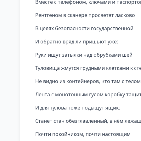
Вместе с телефоном, ключами и паспорт
Рентгеном в сканере просветят ласково
В целях безопасности государственной
И обратно вряд ли пришьют уже:
Руки ищут затылки над обрубками шей
Туловища жмутся грудными клетками к ст
Не видно из контейнеров, что там с телом
Лента с монотонным гулом коробку тащи
И для тулова тоже подыщут ящик:
Станет стан обезглавленный, в нём лежа
Почти покойником, почти настоящим