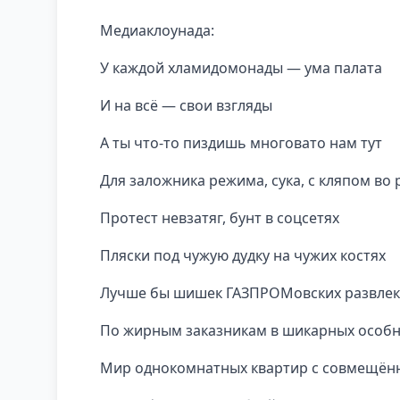
Медиаклоунада:
У каждой хламидомонады — ума палата
И на всё — свои взгляды
А ты что-то пиздишь многовато нам тут
Для заложника режима, сука, с кляпом во 
Протест невзатяг, бунт в соцсетях
Пляски под чужую дудку на чужих костях
Лучше бы шишек ГАЗПРОМовских развлек
По жирным заказникам в шикарных особн
Мир однокомнатных квартир с совмещён