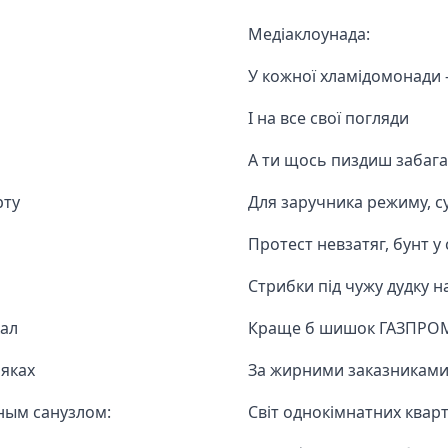
Медіаклоунада:
У кожної хламідомонади 
І на все свої погляди
А ти щось пиздиш забага
рту
Для заручника режиму, су
Протест невзатяг, бунт 
Стрибки під чужу дудку н
ал
Краще б шишок ГАЗПРОМ
яках
За жирними заказниками
ным санузлом:
Світ однокімнатних квар