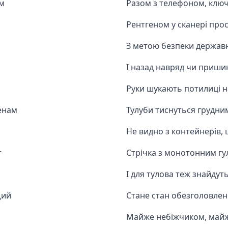
ом
Разом з телефоном, клю
Рентгеном у сканері прос
З метою безпеки держав
І назад навряд чи приши
Руки шукають потилиці 
енам
Тулуби тиснуться грудним
Не видно з контейнерів, 
т
Стрічка з монотонним гу
І для тулова теж знайдут
щий
Стане стан обезголовлен
Майже небіжчиком, май