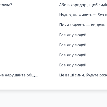
елика?
Або в коридорі, щоб сиді
Нудно, чи живеться без 
Поки годують — їж, доки
Все як у людей
Все як у людей
Все як у людей
Все як у людей
не нарушайте общ...
Це ваші сини, будьте роз