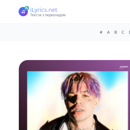
iLyrics.net
Тексти з перекладом
#
A
B
C