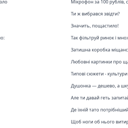
зло
Мікрофон за 100 рублів,
Ти ж вибрався звідти?
Значить, пощастило!
о:
Так фільтруй ринок і мно
Затишна коробка міщанс
Любовні картинки про щ
Типові сюжети - культури
Душонка — дешево, а шк
Але ти давай геть запитай
Де їхній тато потрібніши
Щоб ноги об нього витир