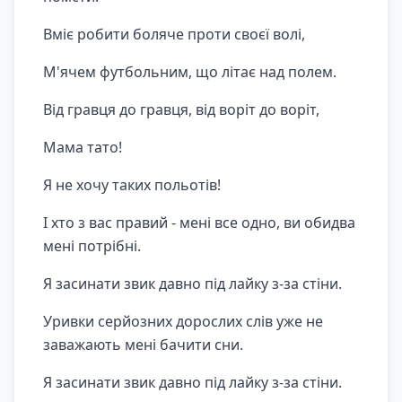
Вміє робити боляче проти своєї волі,
М'ячем футбольним, що літає над полем.
Від гравця до гравця, від воріт до воріт,
Мама тато!
Я не хочу таких польотів!
І хто з вас правий - мені все одно, ви обидва
мені потрібні.
Я засинати звик давно під лайку з-за стіни.
Уривки серйозних дорослих слів уже не
заважають мені бачити сни.
Я засинати звик давно під лайку з-за стіни.