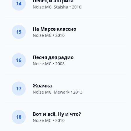
Певец и актриса
14
Noize MC
,
Staisha
• 2010
На Марсе классно
15
Noize MC
• 2010
Песня для радио
16
Noize MC
• 2008
Жвачка
17
Noize MC
,
Mewark
• 2013
Вот и всё. Ну и что?
18
Noize MC
• 2010