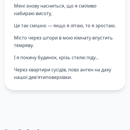
Мені знову насниться, що я сміливо
набираю висоту,
Це так смішно — якщо я літаю, то я зростаю.
Місто через штори в мою кімнату впустить
темряву.
І я покину будинок, крізь стелю піду...
Через квартири сусідів, повз антен на даху
нашої дев'ятиповерхівки.