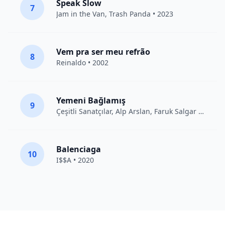
Speak Slow
7
Jam in the Van
, Trash Panda • 2023
Vem pra ser meu refrão
8
Reinaldo • 2002
Yemeni Bağlamış
9
Çeşitli Sanatçılar
, Alp Arslan, Faruk Salgar • 2012
Balenciaga
10
I$$A • 2020