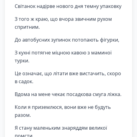
Світанок надірве нового дня темну упаковку
З того ж краю, що вчора звичним рухом
спритним.
До автобусних зупинок потопають фігурки,
З кухні потягне міцною кавою з маминої
турки.
Це означає, що літати вже вистачить, скоро
в садок.
Вдома на мене чекає посадкова смуга ліжка.
Коли я приземлюся, вони вже не будуть
разом.
Я стану маленьким знаряддям великої
помсти.