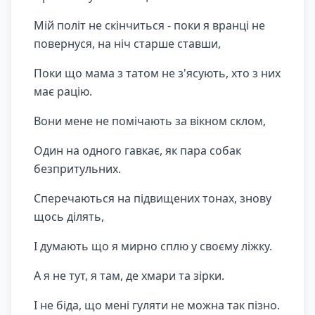
Мій політ не скінчиться - поки я вранці не
повернуся, на ніч старше ставши,
Поки що мама з татом не з'ясують, хто з них
має рацію.
Вони мене не помічають за вікном склом,
Один на одного гавкає, як пара собак
безпритульних.
Сперечаються на підвищених тонах, знову
щось ділять,
І думають що я мирно сплю у своєму ліжку.
А я не тут, я там, де хмари та зірки.
І не біда, що мені гуляти не можна так пізно.