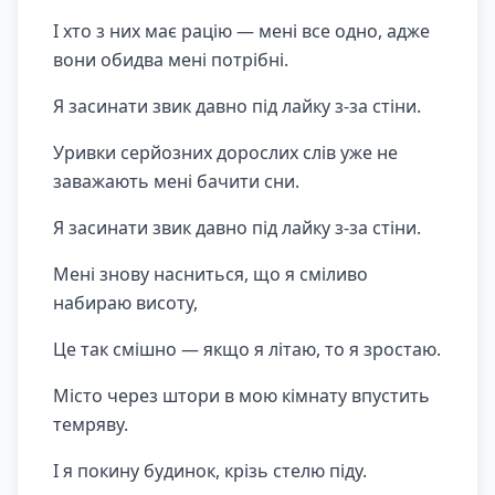
І хто з них має рацію — мені все одно, адже
вони обидва мені потрібні.
Я засинати звик давно під лайку з-за стіни.
Уривки серйозних дорослих слів уже не
заважають мені бачити сни.
Я засинати звик давно під лайку з-за стіни.
Мені знову насниться, що я сміливо
набираю висоту,
Це так смішно — якщо я літаю, то я зростаю.
Місто через штори в мою кімнату впустить
темряву.
І я покину будинок, крізь стелю піду.