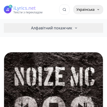
iLyrics.net
Українська
Тексти з перекладом
Алфавітний покажчик