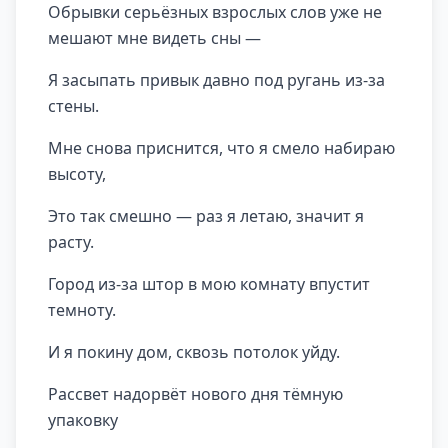
Обрывки серьёзных взрослых слов уже не
мешают мне видеть сны —
Я засыпать привык давно под ругань из-за
стены.
Мне снова приснится, что я смело набираю
высоту,
Это так смешно — раз я летаю, значит я
расту.
Город из-за штор в мою комнату впустит
темноту.
И я покину дом, сквозь потолок уйду.
Рассвет надорвёт нового дня тёмную
упаковку