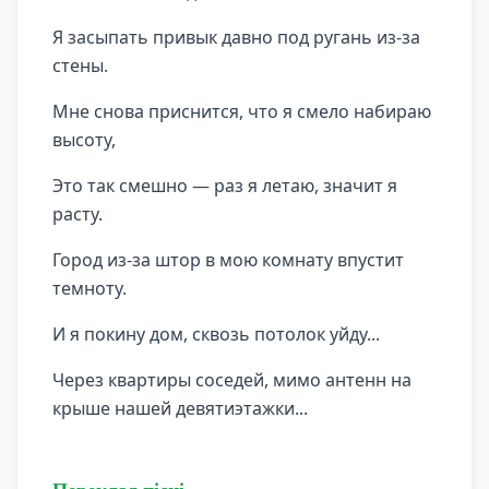
Я засыпать привык давно под ругань из-за
стены.
Мне снова приснится, что я смело набираю
высоту,
Это так смешно — раз я летаю, значит я
расту.
Город из-за штор в мою комнату впустит
темноту.
И я покину дом, сквозь потолок уйду...
Через квартиры соседей, мимо антенн на
крыше нашей девятиэтажки...