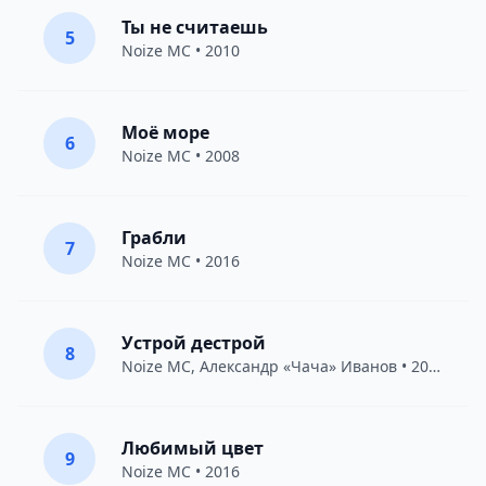
Ты не считаешь
5
Noize MC
• 2010
Моё море
6
Noize MC
• 2008
Грабли
7
Noize MC
• 2016
Устрой дестрой
8
Noize MC
,
Александр «Чача» Иванов
• 2010
Любимый цвет
9
Noize MC
• 2016