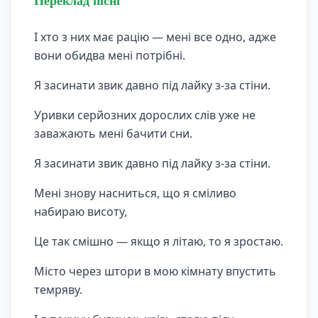
Переклад пісні
І хто з них має рацію — мені все одно, адже
вони обидва мені потрібні.
Я засинати звик давно під лайку з-за стіни.
Уривки серйозних дорослих слів уже не
заважають мені бачити сни.
Я засинати звик давно під лайку з-за стіни.
Мені знову насниться, що я сміливо
набираю висоту,
Це так смішно — якщо я літаю, то я зростаю.
Місто через штори в мою кімнату впустить
темряву.