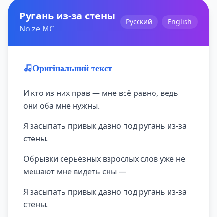
Ругань из-за стены
Русский
English
Noize MC
Оригінальний текст
И кто из них прав — мне всё равно, ведь
они оба мне нужны.
Я засыпать привык давно под ругань из-за
стены.
Обрывки серьёзных взрослых слов уже не
мешают мне видеть сны —
Я засыпать привык давно под ругань из-за
стены.