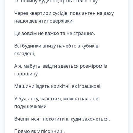
І я покину будинок, крізь стелю піду.
Через квартири сусідів, повз антен на даху
нашої дев'ятиповерхівки,
Це зовсім не важко та не страшно.
Всі будинки внизу начебто з кубиків
складені,
А я, мабуть, звідти здається розміром із
горошину.
Машини їздять крихітні, як іграшкові,
У будь-яку, здається, можна пальців
подушечками
Вчепитися і покотити її, куди захочеться,
Прямо як у пісочниці.