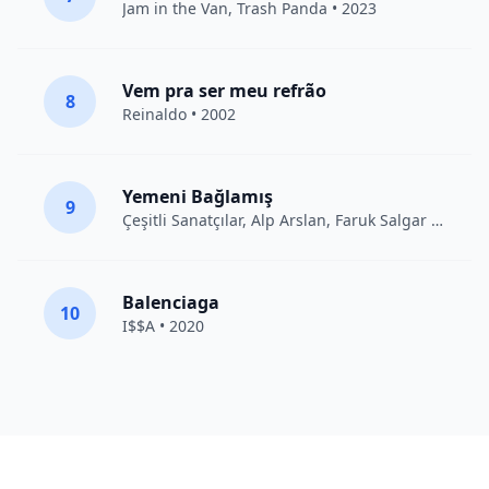
Jam in the Van
, Trash Panda • 2023
Vem pra ser meu refrão
8
Reinaldo • 2002
Yemeni Bağlamış
9
Çeşitli Sanatçılar
, Alp Arslan, Faruk Salgar • 2012
Balenciaga
10
I$$A • 2020