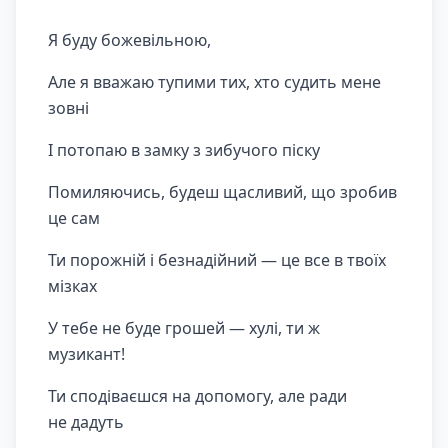
Я буду божевільною,
Але я вважаю тупими тих, хто судить мене
зовні
І потопаю в замку з зибучого піску
Помиляючись, будеш щасливий, що зробив
це сам
Ти порожній і безнадійний — це все в твоїх
мізках
У тебе не буде грошей — хулі, ти ж
музикант!
Ти сподіваєшся на допомогу, але ради
не дадуть