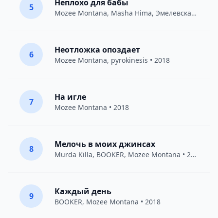
Неплохо для бабы
5
Mozee Montana
,
Masha Hima
,
Эмелевская
• 2017
Неотложка опоздает
6
Mozee Montana
,
pyrokinesis
• 2018
На игле
7
Mozee Montana
• 2018
Мелочь в моих джинсах
8
Murda Killa
,
BOOKER
,
Mozee Montana
• 2018
Каждый день
9
BOOKER
,
Mozee Montana
• 2018