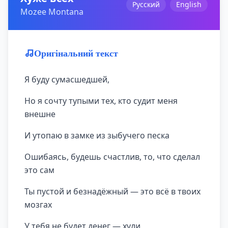
Русский
English
Mozee Montana
Оригінальний текст
Я буду сумасшедшей,
Но я сочту тупыми тех, кто судит меня
внешне
И утопаю в замке из зыбучего песка
Ошибаясь, будешь счастлив, то, что сделал
это сам
Ты пустой и безнадёжный — это всё в твоих
мозгах
У тебя не будет денег — хули,