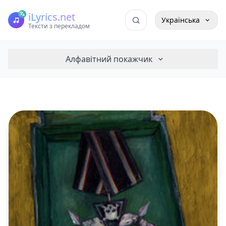
iLyrics.net
Українська
Тексти з перекладом
Алфавітний покажчик