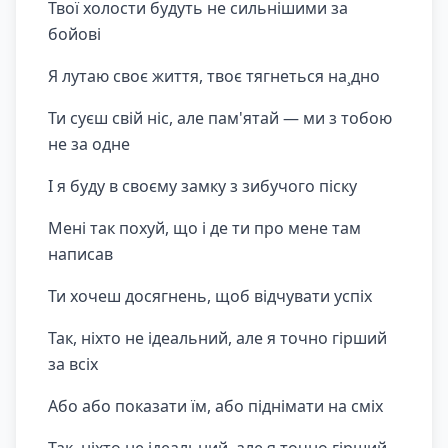
Твої холости будуть не сильнішими за
бойові
Я лутаю своє життя, твоє тягнеться на¸дно
Ти суєш свій ніс, але пам'ятай — ми з тобою
не за одне
І я буду в своєму замку з зибучого піску
Мені так похуй, що і де ти про мене там
написав
Ти хочеш досягнень, щоб відчувати успіх
Так, ніхто не ідеальний, але я точно гірший
за всіх
Або або показати їм, або піднімати на сміх