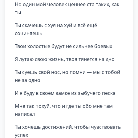
Но один мой человек ценнее ста таких, как
ты
Ты скачешь с хуя на хуй и всё ещё
сочиняешь
Твои холостые будут не сильнее боевых
Я лутаю свою жизнь, твоя тянется на дно
Ты суёшь свой нос, но помни — мы с тобой
не за одно
И я буду в своём замке из зыбучего песка
Мне так похуй, что и где ты обо мне там
написал
Ты хочешь достижений, чтобы чувствовать
успех