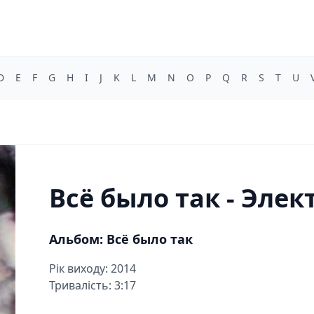
D
E
F
G
H
I
J
K
L
M
N
O
P
Q
R
S
T
U
Всё было так - Эле
Альбом: Всё было так
Рік виходу: 2014
Тривалість: 3:17