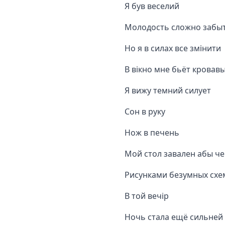
Я був веселий
Молодость сложно забы
Но я в силах все змінити
В вікно мне бьёт кровавы
Я вижу темний силует
Сон в руку
Нож в печень
Мой стол завален абы ч
Рисунками безумных схе
В той вечір
Ночь стала ещё сильней