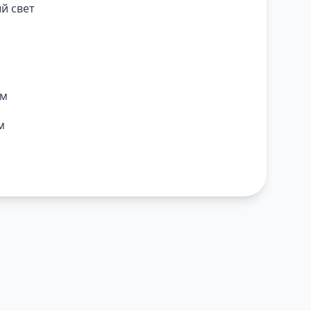
й свет
ем
м