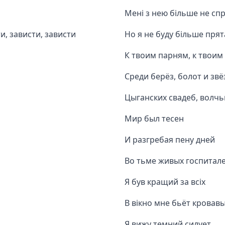
Мені з нею більше не сп
и, зависти, зависти
Но я не буду більше прята
К твоим парням, к твоим
Среди берёз, болот и звё
Цыганских свадеб, волчь
Мир был тесен
И разгребая пену дней
Во тьме живых госпитал
Я був кращий за всіх
В вікно мне бьёт кровавы
Я вижу темний силует