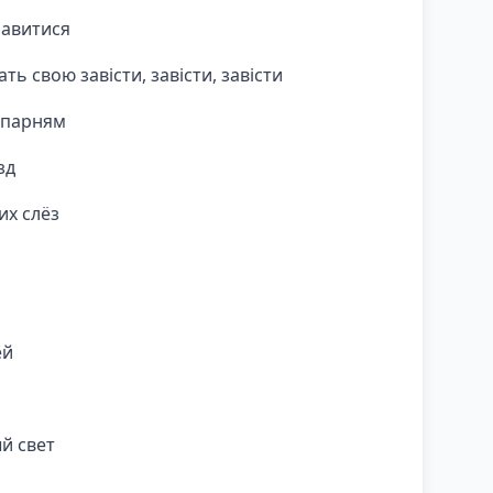
равитися
ть свою завісти, завісти, завісти
 парням
зд
их слёз
ей
й свет