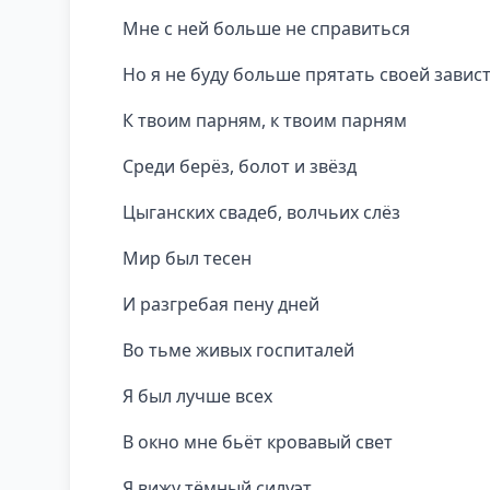
Мне с ней больше не справиться
Но я не буду больше прятать своей завист
К твоим парням, к твоим парням
Среди берёз, болот и звёзд
Цыганских свадеб, волчьих слёз
Мир был тесен
И разгребая пену дней
Во тьме живых госпиталей
Я был лучше всех
В окно мне бьёт кровавый свет
Я вижу тёмный силуэт