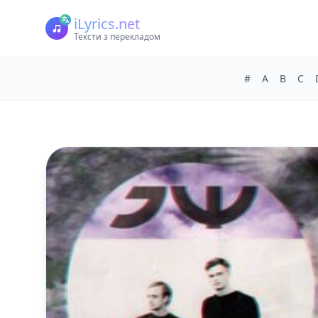
iLyrics.net
Тексти з перекладом
#
A
B
C