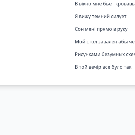
В вікно мне бьёт кровавы
Я вижу темний силует
Сон мені прямо в руку
Мой стол завален абы ч
Рисунками безумных схе
В той вечір все було так