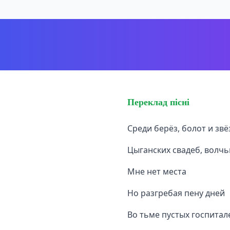
Переклад пісні
Среди берёз, болот и звё
Цыганских свадеб, волчь
Мне нет места
Но разгребая пену дней
Во тьме пустых госпитал