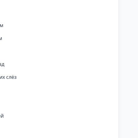
ем
м
зд
их слёз
ей