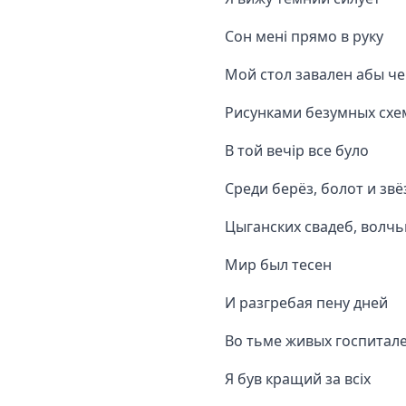
Сон мені прямо в руку
Мой стол завален абы ч
Рисунками безумных схе
В той вечір все було
Среди берёз, болот и звё
Цыганских свадеб, волчь
Мир был тесен
И разгребая пену дней
Во тьме живых госпитал
Я був кращий за всіх