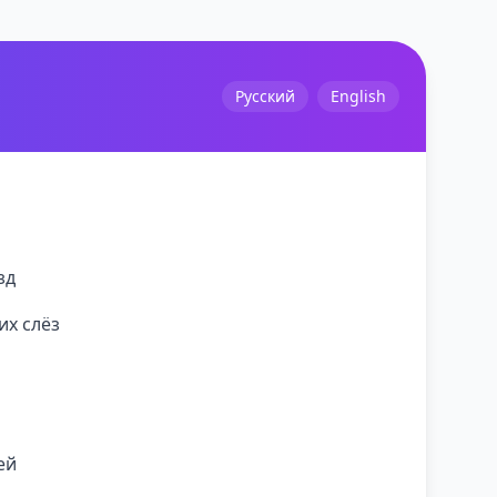
Русский
English
зд
их слёз
ей