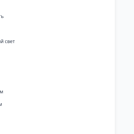
ть
й свет
ем
м