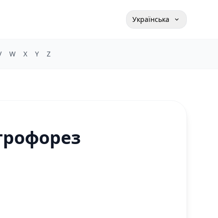
Українська
V
W
X
Y
Z
ктрофорез