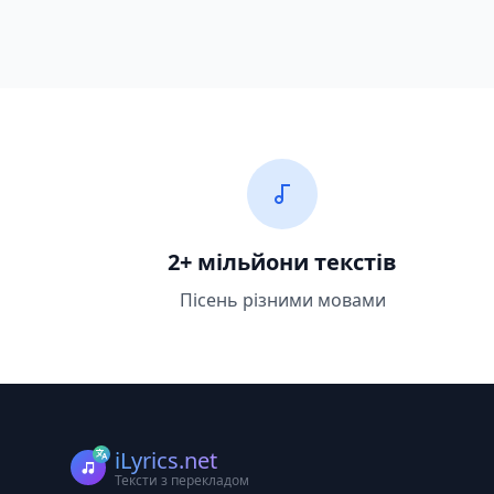
2+ мільйони текстів
Пісень різними мовами
iLyrics.net
Тексти з перекладом