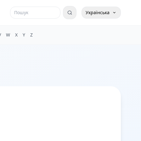
Українська
V
W
X
Y
Z