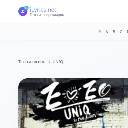
iLyrics.net
Тексти з перекладом
#
A
B
C
Тексти пісень
U
UNIQ