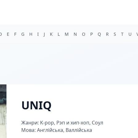
D
E
F
G
H
I
J
K
L
M
N
O
P
Q
R
S
T
U
UNIQ
Жанри: K-pop, Рэп и хип-хоп, Соул
Мова: Англійська, Валлійська