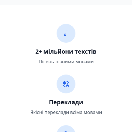
2+ мільйони текстів
Пісень різними мовами
Переклади
Якісні переклади всіма мовами