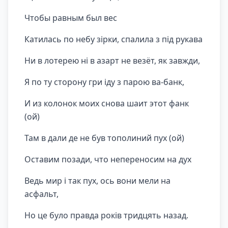
Чтобы равным был вес
Катилась по небу зірки, спалила з під рукава
Ни в лотерею ні в азарт не везёт, як завжди,
Я по ту сторону гри іду з парою ва-банк,
И из колонок моих снова шаит этот фанк
(ой)
Там в дали де не був тополиний пух (ой)
Оставим позади, что непереносим на дух
Ведь мир і так пух, ось вони мели на
асфальт,
Но це було правда років тридцять назад.