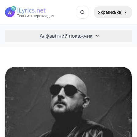
iLyrics.net
Українська
Тексти з перекладом
Алфавітний покажчик