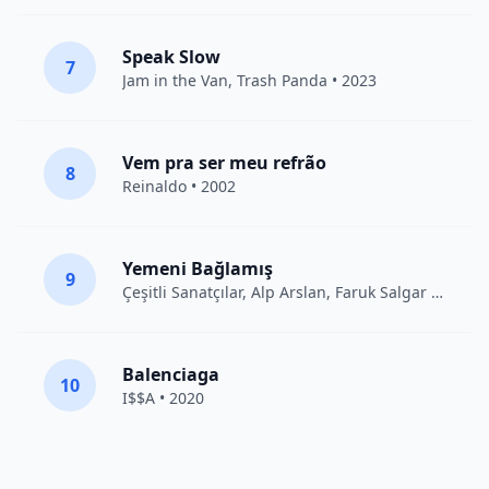
Speak Slow
7
Jam in the Van
, Trash Panda • 2023
Vem pra ser meu refrão
8
Reinaldo • 2002
Yemeni Bağlamış
9
Çeşitli Sanatçılar
, Alp Arslan, Faruk Salgar • 2012
Balenciaga
10
I$$A • 2020