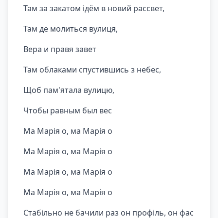
Там за закатом ідём в новий рассвет,
Там де молиться вулиця,
Вера и правя завет
Там облаками спустившись з небес,
Щоб пам'ятала вулицю,
Чтобы равным был вес
Ма Марія о, ма Марія о
Ма Марія о, ма Марія о
Ма Марія о, ма Марія о
Ма Марія о, ма Марія о
Стабільно не бачили раз он профіль, он фас