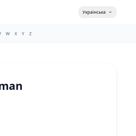
Українська
V
W
X
Y
Z
erman