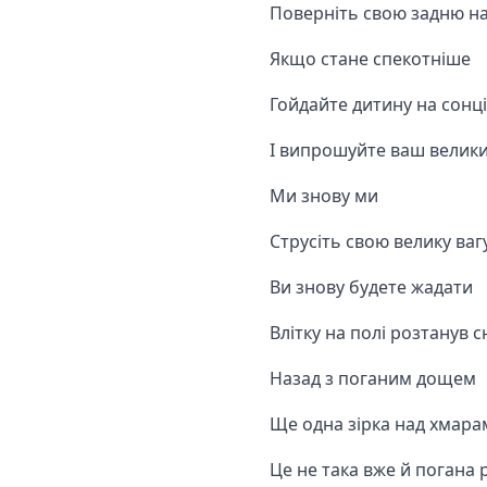
Поверніть свою задню на
Якщо стане спекотніше
Гойдайте дитину на сонці
І випрошуйте ваш велики
Ми знову ми
Струсіть свою велику ваг
Ви знову будете жадати
Влітку на полі розтанув с
Назад з поганим дощем
Ще одна зірка над хмара
Це не така вже й погана 