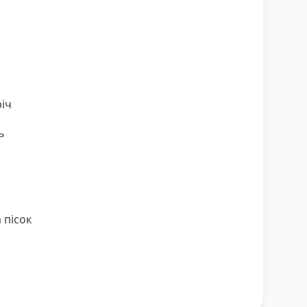
річ
ь
 пісок