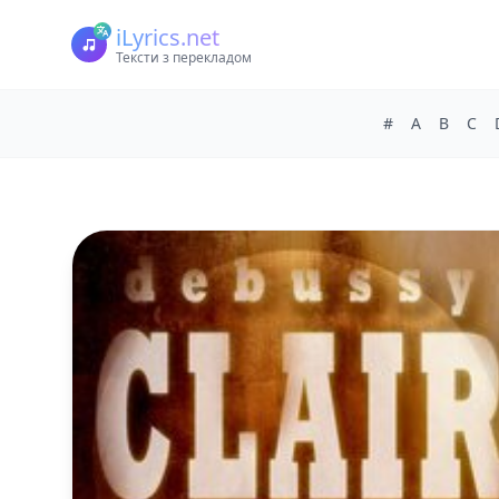
iLyrics.net
Тексти з перекладом
#
A
B
C