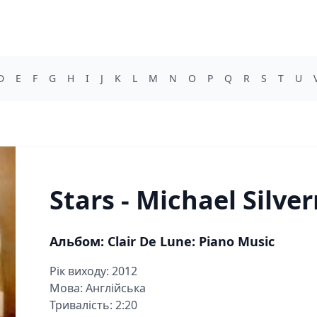
D
E
F
G
H
I
J
K
L
M
N
O
P
Q
R
S
T
U
Stars - Michael Silv
Альбом: Clair De Lune: Piano Music
Рік виходу: 2012
Мова: Англійська
Тривалість: 2:20