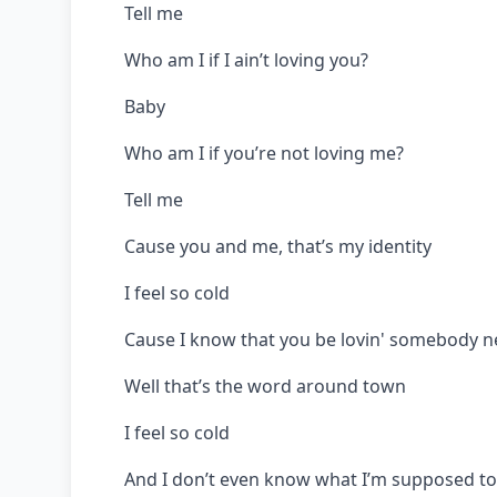
Tell me
Who am I if I ain’t loving you?
Baby
Who am I if you’re not loving me?
Tell me
Cause you and me, that’s my identity
I feel so cold
Cause I know that you be lovin' somebody n
Well that’s the word around town
I feel so cold
And I don’t even know what I’m supposed t