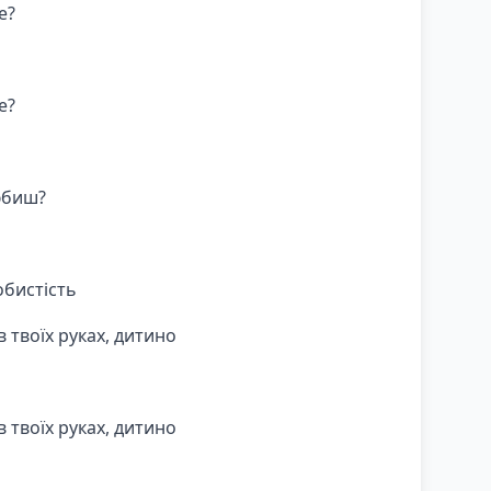
е?
е?
юбиш?
обистість
в твоїх руках, дитино
в твоїх руках, дитино