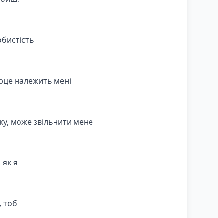
обистість
ерце належить мені
ику, може звільнити мене
 як я
, тобі