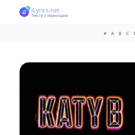
iLyrics.net
Тексти з перекладом
#
A
B
C