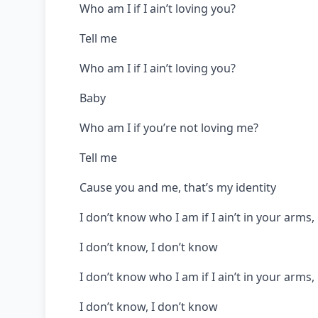
Who am I if I ain’t loving you?
Tell me
Who am I if I ain’t loving you?
Baby
Who am I if you’re not loving me?
Tell me
Cause you and me, that’s my identity
I don’t know who I am if I ain’t in your arms,
I don’t know, I don’t know
I don’t know who I am if I ain’t in your arms,
I don’t know, I don’t know