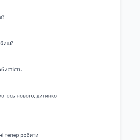
е?
юбиш?
обистість
когось нового, дитинко
ені тепер робити