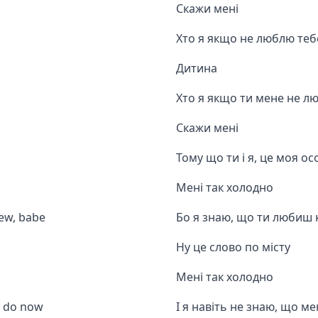
Скажи мені
Хто я якщо не люблю теб
Дитина
Хто я якщо ти мене не л
Скажи мені
Тому що ти і я, це моя ос
Мені так холодно
ew, babe
Бо я знаю, що ти любиш 
Ну це слово по місту
Мені так холодно
o do now
І я навіть не знаю, що м