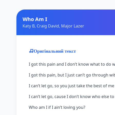
Who Am I
Katy B, Craig David, Major Lazer
Оригінальний текст
I got this pain and I don’t know what to do wi
I got this pain, but I just can’t go through wit
I can’t let go, so you just take the best of me
I can’t let go, cause I don’t know who else to
Who am I if I ain’t loving you?