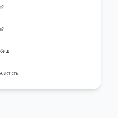
е?
е?
любиш
обистість