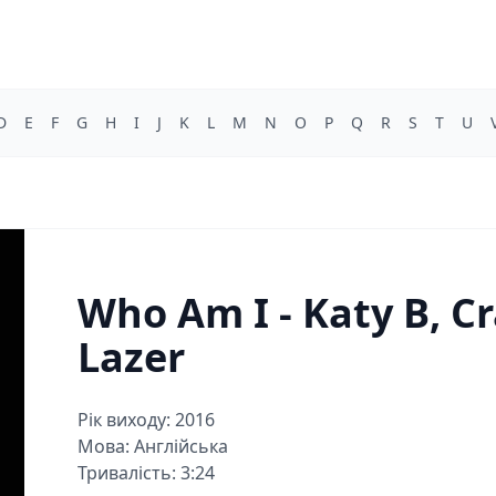
D
E
F
G
H
I
J
K
L
M
N
O
P
Q
R
S
T
U
Who Am I - Katy B, C
Lazer
Рік виходу: 2016
Мова: Англійська
Тривалість: 3:24