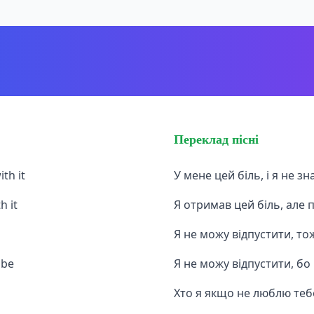
Переклад пісні
th it
У мене цей біль, і я не з
h it
Я отримав цей біль, але
Я не можу відпустити, то
 be
Я не можу відпустити, бо
Хто я якщо не люблю теб