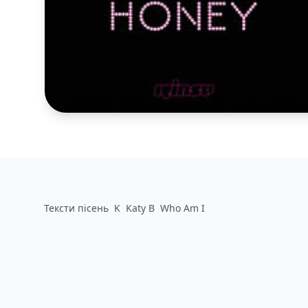
Тексти пісень
K
Katy B
Who Am I