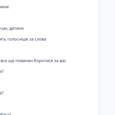
 мене
очах, дитино
ять голосніше за слова
 все ще повинен боротися за вас
е?
е?
юбиш?