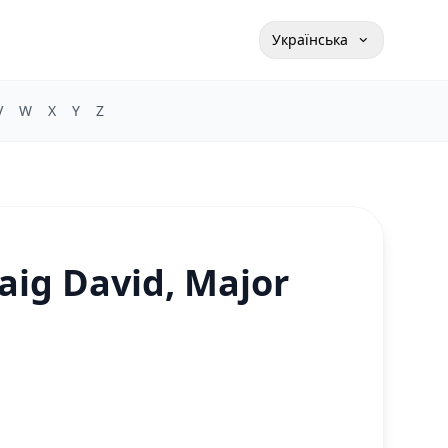
Українська
V
W
X
Y
Z
raig David, Major