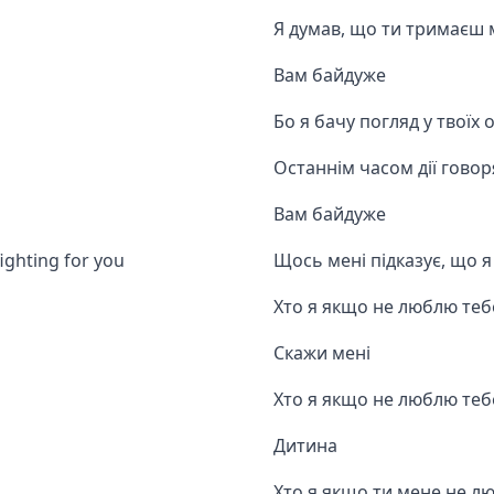
Я думав, що ти тримаєш
Вам байдуже
Бо я бачу погляд у твоїх 
Останнім часом дії говор
Вам байдуже
fighting for you
Щось мені підказує, що я
Хто я якщо не люблю теб
Скажи мені
Хто я якщо не люблю теб
Дитина
Хто я якщо ти мене не л