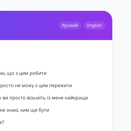
Русский
English
наю, що з цим робити
 просто не можу з цим пережити
ж ви просто візьміть із мене найкраще
 не знаю, ким ще бути
е?